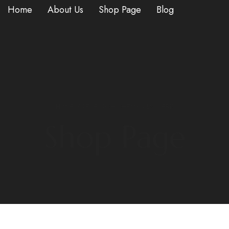
Home
About Us
Shop Page
Blog
HOME
/
RESEARCH CHEMICALS
/ EBK
Shop Page