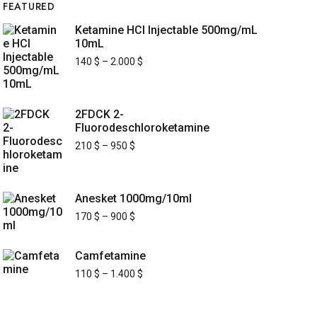
FEATURED
Ketamine HCl Injectable 500mg/mL
10mL
140
$
–
2.000
$
2FDCK 2-
Fluorodeschloroketamine
210
$
–
950
$
Anesket 1000mg/10ml
170
$
–
900
$
Camfetamine
110
$
–
1.400
$