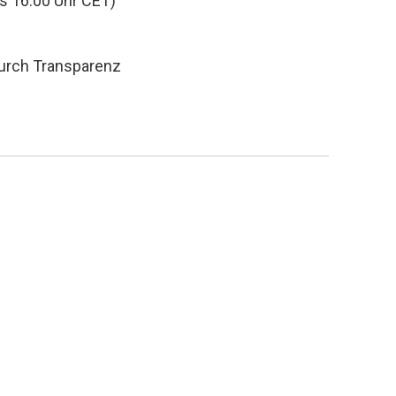
is 16:00 Uhr CET)
urch Transparenz