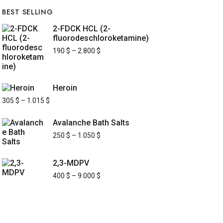
BEST SELLING
2-FDCK HCL (2-
fluorodeschloroketamine)
190
$
–
2.800
$
Heroin
305
$
–
1.015
$
Avalanche Bath Salts
250
$
–
1.050
$
2,3-MDPV
400
$
–
9.000
$