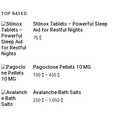
TOP RATED
Stilnox Tablets – Powerful Sleep
Aid for Restful Nights
75
$
Pagoclone Pellets 10 MG
100
$
–
450
$
Avalanche Bath Salts
250
$
–
1.050
$