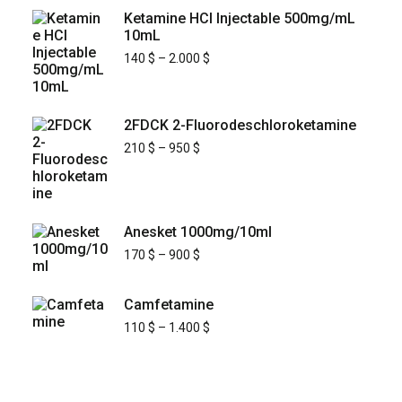
Ketamine HCl Injectable 500mg/mL
10mL
140
$
–
2.000
$
2FDCK 2-Fluorodeschloroketamine
210
$
–
950
$
Anesket 1000mg/10ml
170
$
–
900
$
Camfetamine
110
$
–
1.400
$