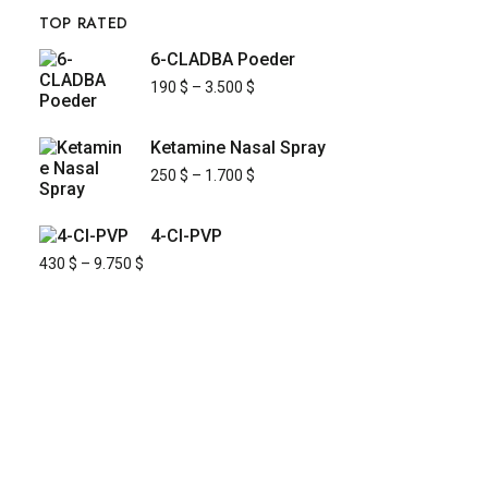
TOP RATED
6-CLADBA Poeder
190
$
–
3.500
$
Ketamine Nasal Spray
250
$
–
1.700
$
4-Cl-PVP
430
$
–
9.750
$
KYUSAIKAGAKU
At
, we are committed to
KyusaiKagaku.com