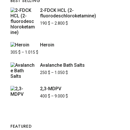
BEST SELLING
2-FDCK HCL (2-
fluorodeschloroketamine)
190
$
–
2.800
$
Heroin
305
$
–
1.015
$
Avalanche Bath Salts
250
$
–
1.050
$
2,3-MDPV
400
$
–
9.000
$
FEATURED