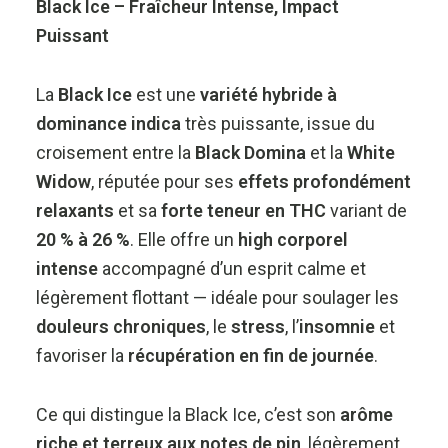
Black Ice – Fraîcheur Intense, Impact
Puissant
La
Black Ice
est une
variété hybride à
dominance indica
très puissante, issue du
croisement entre la
Black Domina
et la
White
Widow
, réputée pour ses
effets profondément
relaxants
et sa
forte teneur en THC
variant de
20 % à 26 %
. Elle offre un
high corporel
intense
accompagné d’un esprit calme et
légèrement flottant — idéale pour soulager les
douleurs chroniques
, le
stress
, l’
insomnie
et
favoriser la
récupération en fin de journée
.
Ce qui distingue la Black Ice, c’est son
arôme
riche et terreux aux notes de pin
, légèrement