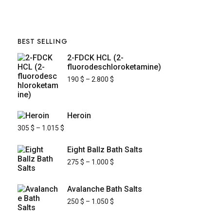
BEST SELLING
2-FDCK HCL (2-
fluorodeschloroketamine)
190
$
–
2.800
$
Heroin
305
$
–
1.015
$
Eight Ballz Bath Salts
275
$
–
1.000
$
Avalanche Bath Salts
250
$
–
1.050
$