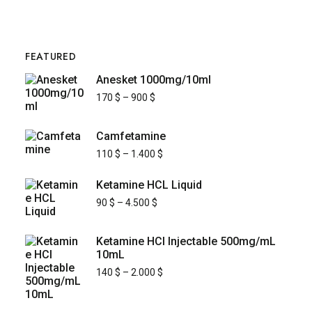
FEATURED
Anesket 1000mg/10ml
170
$
–
900
$
Camfetamine
110
$
–
1.400
$
Ketamine HCL Liquid
90
$
–
4.500
$
Ketamine HCl Injectable 500mg/mL
10mL
140
$
–
2.000
$