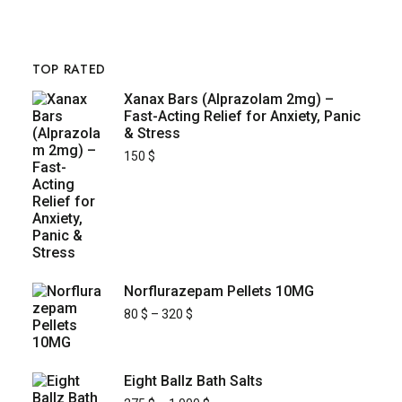
TOP RATED
Xanax Bars (Alprazolam 2mg) –
Fast-Acting Relief for Anxiety, Panic
& Stress
150
$
Norflurazepam Pellets 10MG
80
$
–
320
$
Eight Ballz Bath Salts