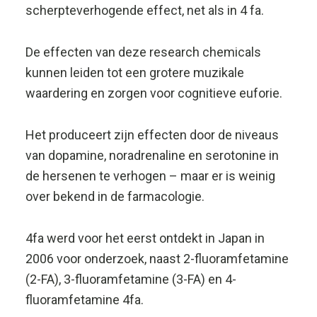
4fa werd voor het eerst ontdekt in Japan in
2006 voor onderzoek, naast 2-fluoramfetamine
(2-FA), 3-fluoramfetamine (3-FA) en 4-
fluoramfetamine 4fa.
4 – Fluoranfoetamina (4 fmp).
De effecten van 4-FMA zijn beschreven als
subjectief gepositioneerd tussen 4 fa en 4 fmp
en zijn vergelijkbaar met die van andere
stimulerende middelen, waaronder
amfetaminen zoals ecstasy.
Koop
4-FMA van hoge