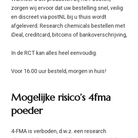
Mogelijke risico’s 4fma
poeder
4-FMA is verboden, d.w.z. een research
chemical die niet geschikt is voor menselijke
consumptie, maar voornamelijk voor
onderzoeksdoeleinden.
Zorg ervoor dat je geen slachtoffer wordt door
voor je eigen proefkonijn te spelen.
Gebruik het product NOOIT in een te hoge
dosering om onnodige risico’s te vermijden.
Het inademen van RC kan