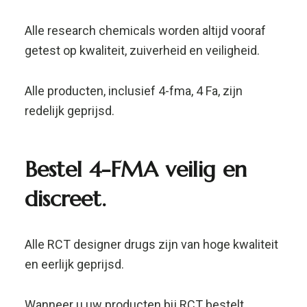
Alle RCT designer drugs zijn van hoge kwaliteit
en eerlijk geprijsd.
Wanneer u uw producten bij RCT bestelt,
zorgen wij ervoor dat uw bestelling snel, veilig
en discreet via postNL bij u thuis wordt
afgeleverd. Research chemicals bestellen met
iDeal, creditcard, bitcoins of bankoverschrijving,
In de RCT kan alles heel eenvoudig.
Voor 16.00 uur besteld, morgen in huis!