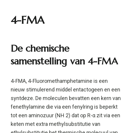
syntdeze. De moleculen bevatten een kern van
fenethylamine die via een fenylring is beperkt
tot een aminozuur (NH 2) dat op R-α zit via een
keten met extra methylsubstitutie van
ethylsubstitutie.het thermische molecuul van
de gesubstitueerde amfetaminefamilie.
De vorm bevat een fluorotomie op R4 van zijn
fenylring van een hyl lpha methylphen et amine.
4-fluoromethamphetamine is dus een
gefluoreerd analoog van methamfetamine.
Farmacologie van 4-FMA