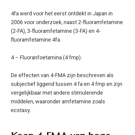
middelen, waaronder amfetamine zoals
ecstasy.
Koop 4-FMA van hoge
kwaliteit
De RCT heeft jarenlange ervaring in de
designer drug industrie, waardoor wij de
zuiverheid van onze producten kunnen
garanderen.
Op dit moment kun je 4fma poeder vinden in
ons assortiment op deze website.