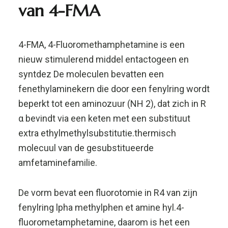
amfetaminefamilie.
De vorm bevat een fluorotomie in R4 van zijn
fenylring lpha methylphen et amine hyl.4-
fluorometamphetamine, daarom is het een
gefluoreerd analoog van methamfetamine.
Farmacologie 4-FMA
4-FMA is verwant aan 4fa en methamfetamine.
4-FMA maakt dopamine vrij als stof.
Dit verhoogt de hersenactiviteit naar een hoger