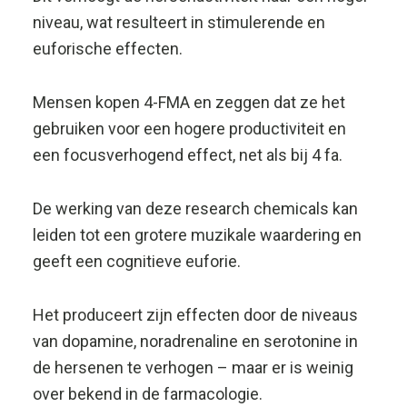
Het produceert zijn effecten door de niveaus
van dopamine, noradrenaline en serotonine in
de hersenen te verhogen – maar er is weinig
over bekend in de farmacologie.
4fa werd voor het eerst ontdekt in Japan in
2006 voor onderzoek, naast 2-fluoramfetamine
(2-FA), 3-fluoramfetamine (3-FA) en 4-
fluoramfetamine 4fa.
4 – Fluoranfoetamina (4 fmp).
De effecten van 4-FMA zijn beschreven als
subjectief liggend tussen 4 fa en 4 fmp en zijn
vergelijkbaar met andere stimulerende