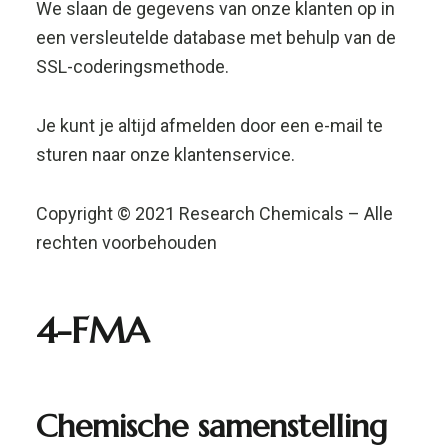
4-FMA
Chemische
samenstelling
van
4-FMA
4-FMA, 4-Fluoromethamphetamine is een
nieuw stimulerend middel entactogeen en
syntdez De moleculen bevatten een
fenethylaminekern die door een fenylring wordt
beperkt tot een aminozuur (NH 2), dat zich in R
α bevindt via een keten met een substituut
extra ethylmethylsubstitutie.thermisch
molecuul van de gesubstitueerde