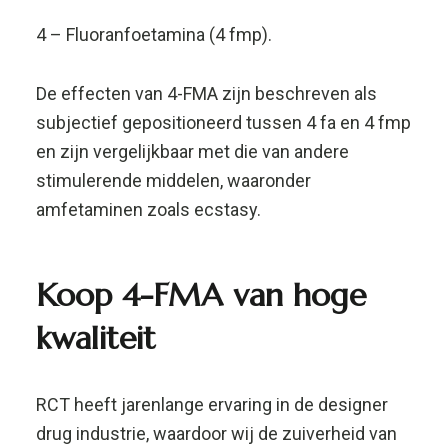
kwaliteit
RCT heeft jarenlange ervaring in de designer
drug industrie, waardoor wij de zuiverheid van
onze producten kunnen garanderen.
Op dit moment vind je 4fma poeder in ons
assortiment op deze pagina.
Research chemicals, waaronder 4-FMA, worden
op de meest zorgvuldige wijze
getransporteerd, opgeslagen en opgeslagen op
koele, droge plaatsen.
Alle research chemicals worden altijd vooraf