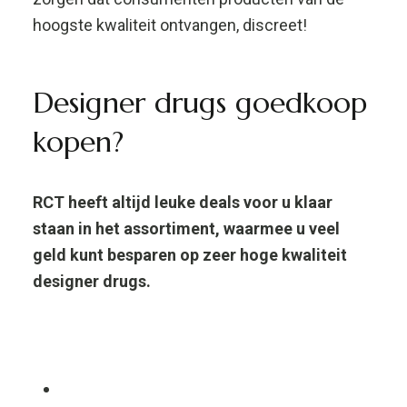
4-FMA
De chemische
samenstelling van 4-FMA
4-FMA, 4-Fluoromethamphetamine is een
nieuw stimulerend middel entactogeen en een