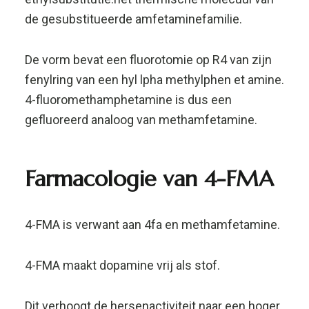
4-FMA is verwant aan 4fa en methamfetamine.
4-FMA maakt dopamine vrij als stof.
Dit verhoogt de hersenactiviteit naar een hoger
niveau, wat resulteert in stimulerende en
euforische effecten.
Mensen kopen 4-FMA en zeggen dat ze het
gebruiken voor een hogere productiviteit en
een focusverhogend effect, net als bij 4 fa.
De werking van deze research chemicals kan
leiden tot een grotere muzikale waardering en
geeft een cognitieve euforie.