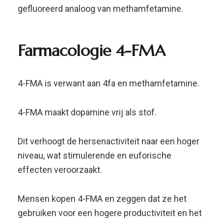
niveau, wat stimulerende en euforische
effecten veroorzaakt.
Mensen kopen 4-FMA en zeggen dat ze het
gebruiken voor een hogere productiviteit en het
scherpteverhogende effect, net als in 4 fa.
De effecten van deze research chemicals
kunnen leiden tot een grotere muzikale
waardering en zorgen voor cognitieve euforie.
Het produceert zijn effecten door de niveaus
van dopamine, noradrenaline en serotonine in
de hersenen te verhogen – maar er is weinig
over bekend in de farmacologie.