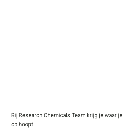
Bij Research Chemicals Team krijg je waar je
op hoopt
Research Chemicals Team biedt de
mogelijkheid voor verschillende soorten
doelgroepen, om designer drugs te kopen, die
legaal zijn volgens de Nederlandse wet.
RCT is in staat, door een goede samenwerking
met externe partijen, om klanten diverse
soorten designer drugs aan te bieden tegen
een zeer scherpe prijs!
Alle producten die op de website van RCT