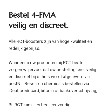
en discreet bij u thuis wordt afgeleverd via
postNL. Research chemicals bestellen via
iDeal, creditcard, bitcoin of bankoverschrijving,
Bij RCT kan alles heel eenvoudig.
Voor 16 uur besteld, morgen in huis!
Mogelijke
stofgevaren
van 4fma
4-FMA is verboden, d.w.z. een research
chemical die niet geschikt is voor menselijke
consumptie maar voornamelijk voor