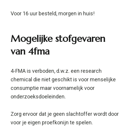
onderzoeksdoeleinden.
Zorg ervoor dat je geen slachtoffer wordt door
voor je eigen proefkonijn te spelen.
Gebruik het product NOOIT in een te hoge
dosering om onnodige risico’s te vermijden.
Het inademen van CR kan
ademhalingsproblemen veroorzaken.
Onveilig gebruik kan oogletsel veroorzaken.
Quantity
10g, 25g, 50g, 100g, 250g
There are no reviews yet.